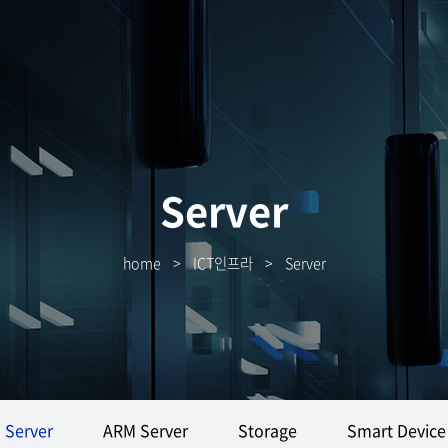
Server
home
>
ICT인프라
>
Server
Server
ARM Server
Storage
Smart Device