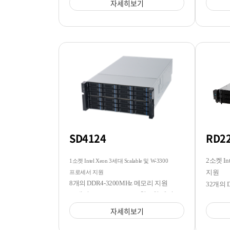
자세히보기
SD4124
RD2
2소켓 In
1소켓 Intel Xeon 3세대 Scalable 및 W-3300
지원
프로세서 지원
8개의 DDR4-3200MHz 메모리 지원
32개의 
24개의 3.5/2.5 SATA/SAS 핫스왑 베이
12개의 
지원
자세히보기