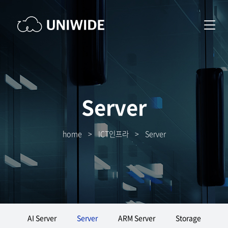
Server
home
>
ICT인프라
>
Server
AI Server
Server
ARM Server
Storage