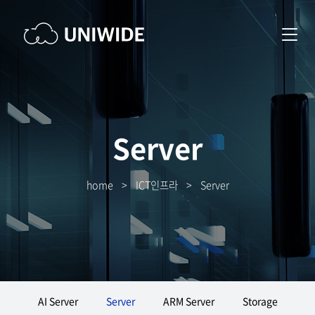
Server
home
>
ICT인프라
>
Server
AI Server
Server
ARM Server
Storage