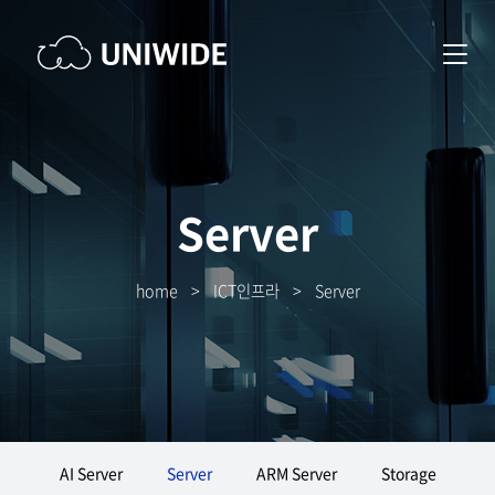
Server
home
>
ICT인프라
>
Server
AI Server
Server
ARM Server
Storage