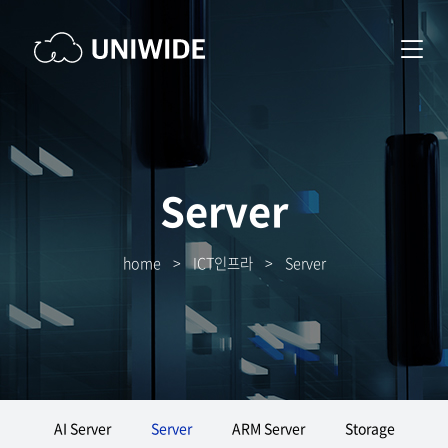
Server
home
>
ICT인프라
>
Server
AI Server
Server
ARM Server
Storage