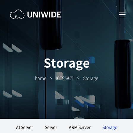
Storage
home
>
ICT인프라
>
Storage
AI Server
Server
ARM Server
Storage