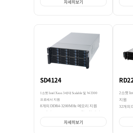
자세히보기
SD4124
RD2
2소켓 In
1소켓 Intel Xeon 3세대 Scalable 및 W-3300
지원
프로세서 지원
8개의 DDR4-3200MHz 메모리 지원
32개의 
24개의 3.5/2.5 SATA/SAS 핫스왑 베이
12개의 
지원
자세히보기