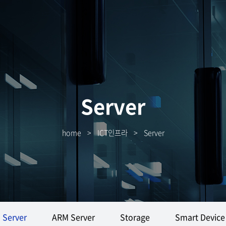
Server
home
>
ICT인프라
>
Server
Server
ARM Server
Storage
Smart Device