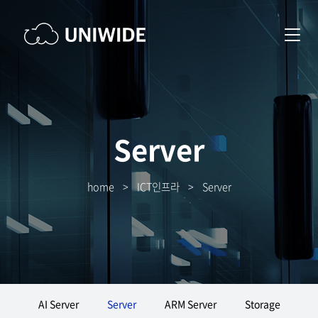
Server
home
>
ICT인프라
>
Server
AI Server
Server
ARM Server
Storage