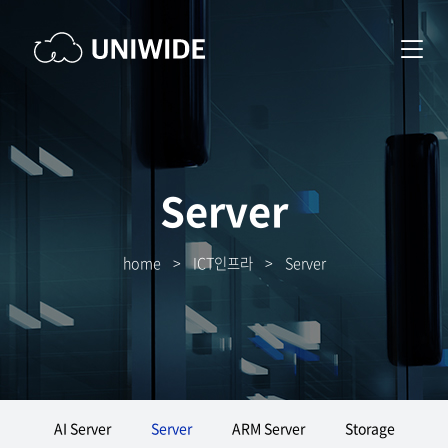
Server
home
>
ICT인프라
>
Server
AI Server
Server
ARM Server
Storage