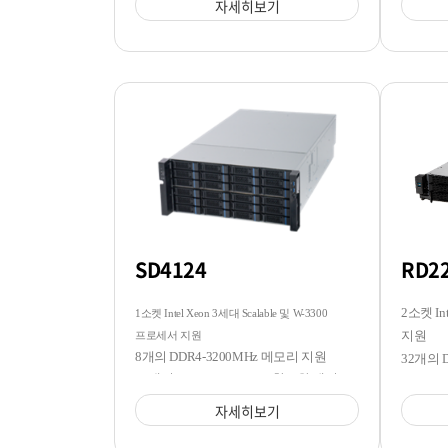
자세히보기
SD4124
RD2
2소켓 In
1소켓 Intel Xeon 3세대 Scalable 및 W-3300
지원
프로세서 지원
8개의 DDR4-3200MHz 메모리 지원
32개의 
24개의 3.5/2.5 SATA/SAS 핫스왑 베이
12개의 
지원
자세히보기