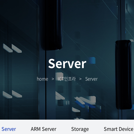
Server
home
>
ICT인프라
>
Server
Server
ARM Server
Storage
Smart Device